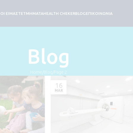
ΟΙ ΕΙΜΑΣΤΕ
ΤΜΗΜΑΤΑ
HEALTH CHEKER
BLOG
ΕΠΙΚΟΙΝΩΝΙΑ
Blog
Home
Blog
Page 2
16
MAR