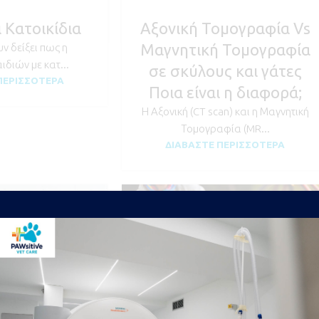
ι Κατοικίδια
Αξονική Τομογραφία Vs
Μαγνητική Τομογραφία
ν δείξει πως η
διών με κατ...
σε σκύλους και γάτες
ΠΕΡΙΣΣΌΤΕΡΑ
Ποια είναι η διαφορά;
Η Αξονική (CT scan) και η Μαγνητική
Τομογραφία (MR...
ΔΙΑΒΆΣΤΕ ΠΕΡΙΣΣΌΤΕΡΑ
27
JAN