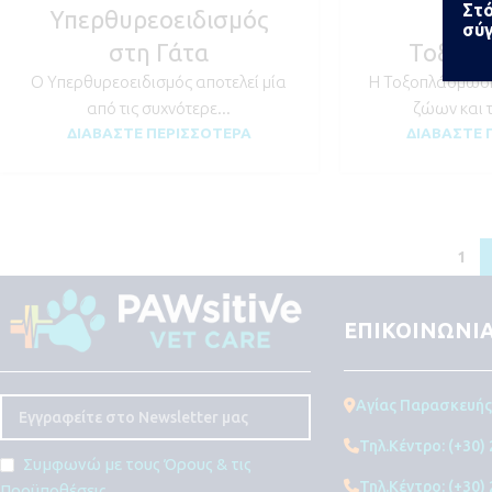
Στό
Υπερθυρεοειδισμός
Τί ε
σύγ
στη Γάτα
Τοξοπ
Ο Υπερθυρεοειδισμός αποτελεί μία
Η Τοξοπλάσμωση
από τις συχνότερε...
ζώων και 
ΔΙΑΒΆΣΤΕ ΠΕΡΙΣΣΌΤΕΡΑ
ΔΙΑΒΆΣΤΕ 
1
ΕΠΙΚΟΙΝΩΝΙ
Αγίας Παρασκευής 
Τηλ.Κέντρο: (+30)
Συμφωνώ με τους Όρους & τις
Τηλ.Κέντρο: (+30)
Προϋποθέσεις