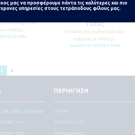
χος μας να προσφέρουμε πάντα τις καλύτερες και πιο
ίναι η
Χρόνια Νεφρική
χρονες υπηρεσίες στους τετράποδους φίλους μας.
λάσμωση;
Ανεπάρκεια Σκύλου &
Γάτας
 είναι νόσημα των
των ανθρώ...
Ο σκύλος και η γάτα έχουν δυο
ΠΕΡΙΣΣΌΤΕΡΑ
νεφρούς, οι οποίοι β...
ΔΙΑΒΆΣΤΕ ΠΕΡΙΣΣΌΤΕΡΑ
2
3
Α
ΠΕΡΙΗΓΗΣΗ
128, 15232, Χαλάνδρι
ΑΡΧΙΚΗ
 210 877 1111
ΠΟΙΟΙ ΕΙΜΑΣΤΕ
 210 811 1122
Η ΟΜΑΔΑ ΜΑΣ