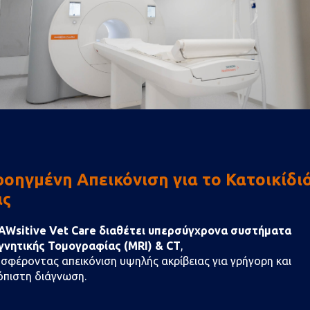
τική Νόσος
Σύνδρομο Cushing ή
ς και Γάτες
Υπερφλοιοεπινεφριδισμό
στον Σκύλο
νόσος αποτελεί τη
 πάθηση ...
Ο υπερφλοιοεπινεφριδισμός,
ΠΕΡΙΣΣΌΤΕΡΑ
γνωστός και ως Σύνδρομο...
ΔΙΑΒΆΣΤΕ ΠΕΡΙΣΣΌΤΕΡΑ
οηγμένη Απεικόνιση για το Κατοικίδι
29
ας
SEP
AWsitive Vet Care διαθέτει υπερσύγχρονα συστήματα
νητικής Τομογραφίας (MRI) & CT
,
σφέροντας απεικόνιση υψηλής ακρίβειας για γρήγορη και
όπιστη διάγνωση.