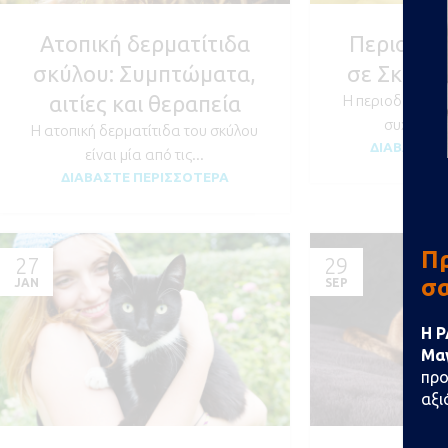
Ατοπική δερματίτιδα
Περιοδον
σκύλου: Συμπτώματα,
σε Σκύλου
αιτίες και θεραπεία
Η περιοδοντική 
συχνότερη
Η ατοπική δερματίτιδα του σκύλου
ΔΙΑΒΆΣΤΕ 
είναι μία από τις...
ΔΙΑΒΆΣΤΕ ΠΕΡΙΣΣΌΤΕΡΑ
Πρ
27
29
σ
JAN
SEP
Η P
Μαγ
προ
αξι