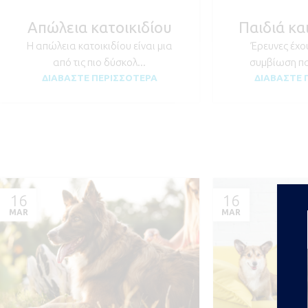
Απώλεια κατοικιδίου
Παιδιά κα
Η απώλεια κατοικιδίου είναι μια
Έρευνες έχου
από τις πιο δύσκολ...
συμβίωση παι
ΔΙΑΒΆΣΤΕ ΠΕΡΙΣΣΌΤΕΡΑ
ΔΙΑΒΆΣΤΕ 
16
16
MAR
MAR