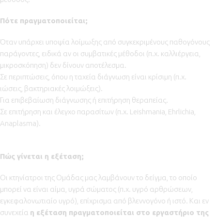
Πότε πραγματοποιείται;
Όταν υπάρχει υποψία λοίμωξης από συγκεκριμένους παθογόνους
παράγοντες, ειδικά αν οι συμβατικές μέθοδοι (π.χ. καλλιέργεια,
μικροσκόπηση) δεν δίνουν αποτέλεσμα.
Σε περιπτώσεις, όπου η ταχεία διάγνωση είναι κρίσιμη (π.χ.
ιώσεις, βακτηριακές λοιμώξεις).
Για επιβεβαίωση διάγνωσης ή επιτήρηση θεραπείας.
Σε επιτήρηση και έλεγχο παρασίτων (π.χ. Leishmania, Ehrlichia,
Anaplasma).
Πώς γίνεται η εξέταση;
Οι κτηνίατροι της Ομάδας μας λαμβάνουν το δείγμα, το οποίο
μπορεί να είναι αίμα, υγρά σώματος (π.χ. υγρό αρθρώσεων,
εγκεφαλονωτιαίο υγρό), επίχρισμα από βλεννογόνο ή ιστό. Και εν
συνεχεία
η εξέταση πραγματοποιείται στο εργαστήριο της