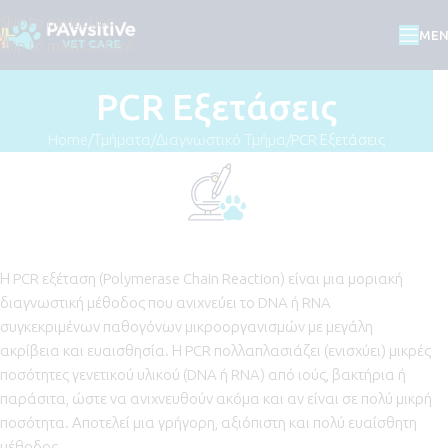
Skip to navigation
ME
Skip to main content
PCR Εξετάσεις
Home
Τμήματα
Διαγνωστικό Τμήμα
PCR Εξετάσεις
Η PCR εξέταση (Polymerase Chain Reaction) είναι μια μοριακή
διαγνωστική μέθοδος που ανιχνεύει το DNA ή RNA
συγκεκριμένων παθογόνων μικροοργανισμών με μεγάλη
ακρίβεια και ευαισθησία. Η PCR πολλαπλασιάζει (ενισχύει) μικρές
ποσότητες γενετικού υλικού (DNA ή RNA) από ιούς, βακτήρια ή
παράσιτα, ώστε να ανιχνευθούν ακόμα και αν είναι σε πολύ μικρή
ποσότητα. Αποτελεί μια γρήγορη, αξιόπιστη και πολύ ευαίσθητη
μέθοδος.