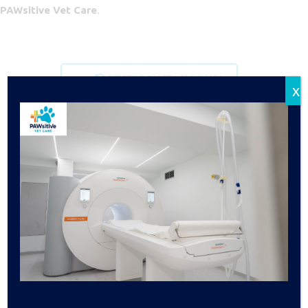
PAWsitive
Vet
Care
.
ΕΠΙΣΤΡΟΦΗ ΣΤΑ ΤΜΗΜΑΤΑ
x