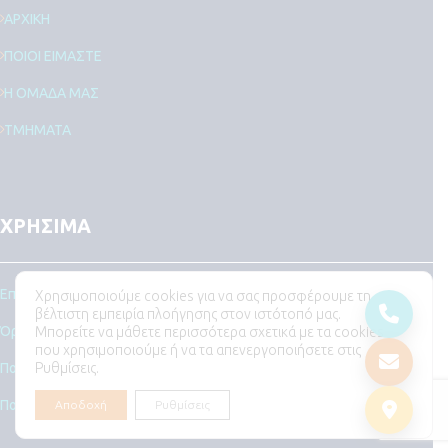
ΑΡΧΙΚΗ
ΠΟΙΟΙ ΕΙΜΑΣΤΕ
Η ΟΜΑΔΑ ΜΑΣ
ΤΜΗΜΑΤΑ
ΧΡΗΣΙΜΑ
Επικοινωνήστε μαζί μας
Χρησιμοποιούμε cookies για να σας προσφέρουμε τη
βέλτιστη εμπειρία πλοήγησης στον ιστότοπό μας.
Όροι Χρήσης και Προϋποθέσεις
Μπορείτε να μάθετε περισσότερα σχετικά με τα cookies
που χρησιμοποιούμε ή να τα απενεργοποιήσετε στις
Ρυθμίσεις.
Πολιτική Απορρήτου
Πολιτική Cookies
Αποδοχή
Ρυθμίσεις