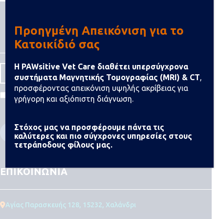
Προηγμένη Απεικόνιση για το
Κατοικίδιό σας
Η PAWsitive Vet Care διαθέτει υπερσύγχρονα
συστήματα Μαγνητικής Τομογραφίας (MRI) & CT
,
προσφέροντας απεικόνιση υψηλής ακρίβειας για
Συμφωνώ με τους Όρους & τις Προϋποθέσεις
γρήγορη και αξιόπιστη διάγνωση.
Στόχος μας να προσφέρουμε πάντα τις
καλύτερες και πιο σύγχρονες υπηρεσίες στους
τετράποδους φίλους μας.
ΕΠΙΚΟΙΝΩΝΙΑ
Αγίας Παρασκευής 128, 15232, Χαλάνδρι