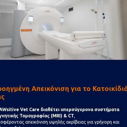
οηγμένη Απεικόνιση για το Κατοικίδι
ας
AWsitive Vet Care διαθέτει υπερσύγχρονα συστήματα
νητικής Τομογραφίας (MRI) & CT
,
σφέροντας απεικόνιση υψηλής ακρίβειας για γρήγορη και