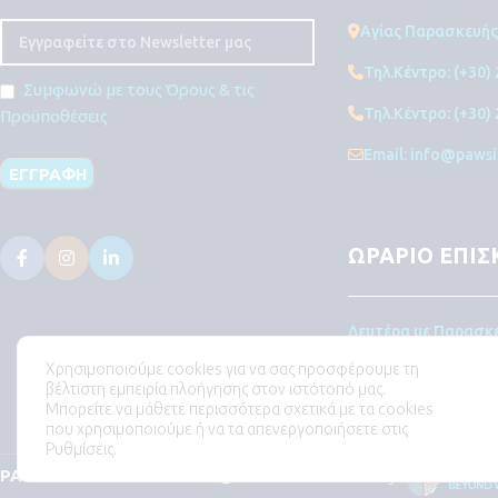
Αγίας Παρασκευής 
Τηλ.Κέντρο: (+30)
Συμφωνώ με τους Όρους & τις
Τηλ.Κέντρο: (+30)
Προϋποθέσεις
Email: info@pawsi
ΩΡΑΡΙΟ ΕΠΙΣ
Δευτέρα με Παρασκε
Χρησιμοποιούμε cookies για να σας προσφέρουμε τη
Σαββατοκύριακα και
βέλτιστη εμπειρία πλοήγησης στον ιστότοπό μας.
επισκεπτήριο.
Μπορείτε να μάθετε περισσότερα σχετικά με τα cookies
που χρησιμοποιούμε ή να τα απενεργοποιήσετε στις
Ρυθμίσεις.
PAWSITIVE Vet Care Clinic
2026
Powered by