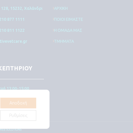
128, 15232, Χαλάνδρι
ΑΡΧΙΚΗ
 210 877 1111
ΠΟΙΟΙ ΕΙΜΑΣΤΕ
 210 811 1122
Η ΟΜΑΔΑ ΜΑΣ
tivevetcare.gr
ΤΜΗΜΑΤΑ
ΚΕΠΤΗΡΙΟΥ
υή 13:00-15:00
 Αργίες δε δεχόμαστε
Αποδοχή
Ρυθμίσεις