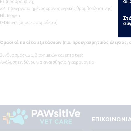
αξι
PT (προθρομβίνη)
aPTT (ενεργοποιημένος χρόνος μερικής θρομβοπλαστίνης)
Fibrinogen
Στό
D-Dimers (όπου εφαρμόζεται)
σύγ
Ομαδικά πακέτα εξετάσεων (π.χ. προεγχειρητικός έλεγχος, 
Συνδυασμός CBC, βιοχημικών και snap test
Ανάλυση κινδύνου για αναισθησία ή χειρουργείο
ΕΠΙΚΟΙΝΩΝΙ