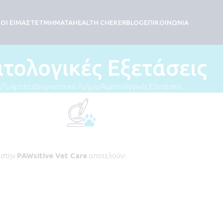
ΟΙ ΕΙΜΑΣΤΕ
ΤΜΗΜΑΤΑ
HEALTH CHEKER
BLOG
ΕΠΙΚΟΙΝΩΝΙΑ
τολογικές Εξετάσεις
Τμήματα
Διαγνωστικό Τμήμα
Αιματολογικές Εξετάσεις
 στην
PAWsitive
Vet
Care
αποτελούν: