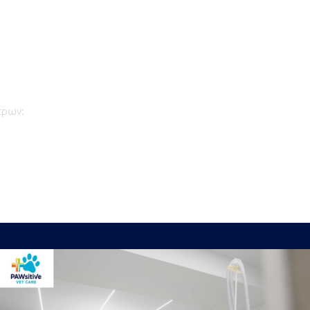
τρων: