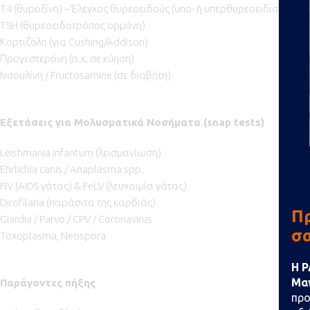
T4 (θυροξίνη) – Έλεγχος θυρεοειδούς (υπο- ή υπερθυρεοειδισμός)
TSH (θυρεοειδοτρόπος ορμόνη)
Κορτιζόλη (για Cushing/Addison)
Προγεστερόνη (π.χ. σε κύηση)
Ινσουλίνη / Fructosamine (σε διαβήτη)
Εξετάσεις για Μολυσματικά Νοσήματα (snap tests)
Leishmania infantum (λεϊσμανίωση)
Ehrlichia canis / Anaplasma spp.
FIV (AIDS γάτας) & FeLV (λευχαιμία γάτας)
Dirofilaria (παράσιτα της καρδιάς)
Πρ
Giardia / Parvo / CPV / Coronavirus
σ
Toxoplasma, Neospora
Η P
Μαγ
Παράγοντες πήξης
προ