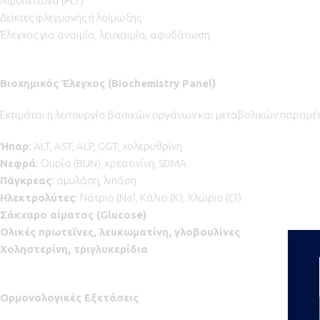
Αιμοπετάλια (PLT)
Δείκτες φλεγμονής ή λοίμωξης
Έλεγχος για αναιμία, λευχαιμία, αφυδάτωση
Βιοχημικός Έλεγχος (
Biochemistry
Panel)
Εκτιμάται η λειτουργία βασικών οργάνων και μεταβολικών παραμέ
Ήπαρ
: ALT, AST, ALP, GGT, χολερυθρίνη
Νεφρά
: Ουρία (BUN), κρεατινίνη, SDMA
Πάγκρεας
: αμυλάση, λιπάση
Ηλεκτρολύτες
: Νάτριο (Na), Κάλιο (K), Χλώριο (Cl)
Σάκχαρο αίματος (Glucose)
Ολικές πρωτεΐνες, λευκωματίνη, γλοβουλίνες
Χοληστερίνη, τριγλυκερίδια
Ορμονολογικές Εξετάσεις