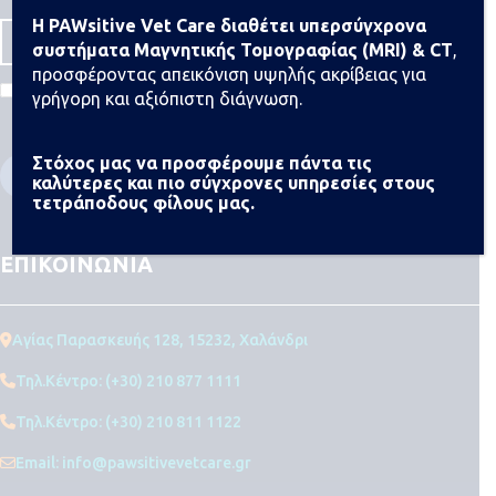
Η PAWsitive Vet Care διαθέτει υπερσύγχρονα
συστήματα Μαγνητικής Τομογραφίας (MRI) & CT
,
προσφέροντας απεικόνιση υψηλής ακρίβειας για
Συμφωνώ με τους Όρους & τις Προϋποθέσεις
γρήγορη και αξιόπιστη διάγνωση.
Στόχος μας να προσφέρουμε πάντα τις
καλύτερες και πιο σύγχρονες υπηρεσίες στους
τετράποδους φίλους μας.
ΕΠΙΚΟΙΝΩΝΙΑ
Αγίας Παρασκευής 128, 15232, Χαλάνδρι
Τηλ.Κέντρο: (+30) 210 877 1111
Τηλ.Κέντρο: (+30) 210 811 1122
Email: info@pawsitivevetcare.gr