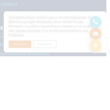
ΤΜΗΜΑΤΑ
Χρησιμοποιούμε cookies για να σας προσφέρουμε τη
βέλτιστη εμπειρία πλοήγησης στον ιστότοπό μας.
Μπορείτε να μάθετε περισσότερα σχετικά με τα cookies
ΧΡΗΣΙΜΑ
που χρησιμοποιούμε ή να τα απενεργοποιήσετε στις
Ρυθμίσεις.
Αποδοχή
Ρυθμίσεις
Επικοινωνήστε μαζί μας
Όροι Χρήσης και Προϋποθέσεις
Πολιτική Απορρήτου
Πολιτική Cookies
ΩΡΑΡΙΟ ΚΛΙΝΙΚΗΣ
Τρίτη με Πέμπτη 07:00-02:00