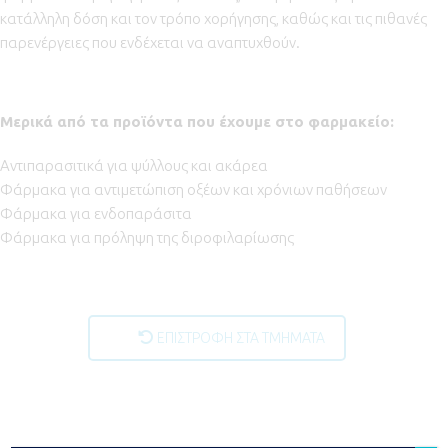
κατάλληλη δόση και τον τρόπο χορήγησης, καθώς και τις πιθανές
παρενέργειες που ενδέχεται να αναπτυχθούν.
Μερικά από τα προϊόντα που έχουμε στο φαρμακείο:
Αντιπαρασιτικά για ψύλλους και ακάρεα
Φάρμακα για αντιμετώπιση οξέων και χρόνιων παθήσεων
Φάρμακα για ενδοπαράσιτα
Φάρμακα για πρόληψη της διροφιλαρίωσης
ΕΠΙΣΤΡΟΦΗ ΣΤΑ ΤΜΗΜΑΤΑ