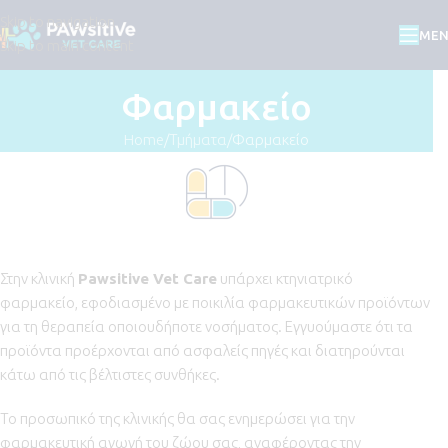
Skip to navigation
ME
Skip to main content
Φαρμακείο
Home
Τμήματα
Φαρμακείο
Στην κλινική
Pawsitive Vet Care
υπάρχει κτηνιατρικό
φαρμακείο, εφοδιασμένο με ποικιλία φαρμακευτικών προϊόντων
για τη θεραπεία οποιουδήποτε νοσήματος. Εγγυούμαστε ότι τα
προϊόντα προέρχονται από ασφαλείς πηγές και διατηρούνται
κάτω από τις βέλτιστες συνθήκες.
Το προσωπικό της κλινικής θα σας ενημερώσει για την
φαρμακευτική αγωγή του ζώου σας, αναφέροντας την