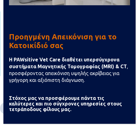
Να θυμάστε!!!
Το Άσθμα της γάτας δεν είναι ιάσιμο, αλλά στα
περισσότερα περιστατικά έχει καλή πρόγνωση. Η
Προηγμένη Απεικόνιση για το
έγκαιρη διάγνωση της νόσου, καθώς και η μετέπειτα
Κατοικίδιό σας
τακτική παρακολούθηση του κατοικιδίου, από την
Κλινική, είναι τα σημεία κλειδιά για την καλή
Η PAWsitive Vet Care διαθέτει υπερσύγχρονα
διαχείριση της νόσου, ώστε η γάτα σας να έχει μια
συστήματα Μαγνητικής Τομογραφίας (MRI) & CT
,
χαρούμενη ζωή.
προσφέροντας απεικόνιση υψηλής ακρίβειας για
γρήγορη και αξιόπιστη διάγνωση.
Στόχος μας να προσφέρουμε πάντα τις
καλύτερες και πιο σύγχρονες υπηρεσίες στους
τετράποδους φίλους μας.