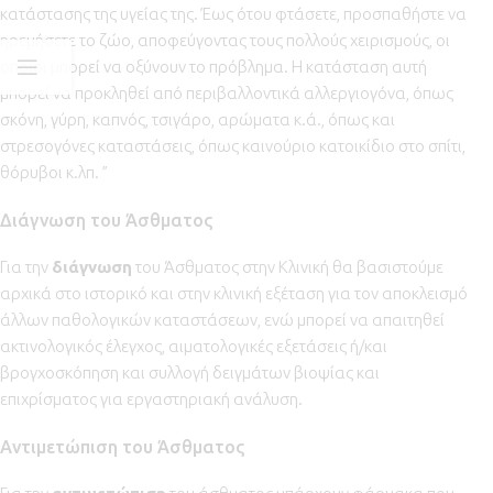
κατάστασης της υγείας της. Έως ότου φτάσετε, προσπαθήστε να
ηρεμήσετε το ζώο, αποφεύγοντας τους πολλούς χειρισμούς, οι
οποίοι μπορεί να οξύνουν το πρόβλημα. Η κατάσταση αυτή
μπορεί να προκληθεί από περιβαλλοντικά αλλεργιογόνα, όπως
σκόνη, γύρη, καπνός, τσιγάρο, αρώματα κ.ά., όπως και
στρεσογόνες καταστάσεις, όπως καινούριο κατοικίδιο στο σπίτι,
θόρυβοι κ.λπ. ”
Διάγνωση του Άσθματος
Για την
διάγνωση
του Άσθματος στην Κλινική θα βασιστούμε
αρχικά στο ιστορικό και στην κλινική εξέταση για τον αποκλεισμό
άλλων παθολογικών καταστάσεων, ενώ μπορεί να απαιτηθεί
ακτινολογικός έλεγχος, αιματολογικές εξετάσεις ή/και
βρογχοσκόπηση και συλλογή δειγμάτων βιοψίας και
επιχρίσματος για εργαστηριακή ανάλυση.
Αντιμετώπιση του Άσθματος