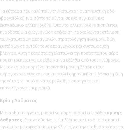
Τα κύτταρα που καλύπτουν την κατώτερη αναπνευστική οδό
(βρογχιόλια) ευαισθητοποιούνται σε ένα συγκεκριμένο
εισπνεόμενο αλλεργιογόνο. Όταν το αλλεργιογόνο εισπνέεται,
πυροδοτεί μια φλεγμονώδη απόκριση, προκαλώντας στένωση
των κατώτερων αεραγωγών, στρατολόγηση φλεγμονωδών
κυττάρων σε αυτούς τους αεραγωγούς και συσσώρευση
βλέννας. Αυτή η κατάσταση ελαττώνει την ποσότητα του αέρα
που επιτρέπεται να εισέλθει και να εξέλθει από τους πνεύμονες.
Με τον καιρό μπορεί να προκληθεί μόνιμη βλάβη στους
αεραγωγούς, γεγονός που αποτελεί σημαντική απειλή για τη ζωή
της γάτας, γι’ αυτό οι γάτες με Άσθμα συστήνεται να
επανελέγχονται περιοδικά.
Κρίση Άσθματος
Μια ασθματική γάτα, μπορεί να παρουσιάσει επεισόδιο
κρίσης
άσθματος
(έντονη δύσπνοια, ²μπλέδιασμα²), το οποίο απαιτεί
την άμεση μεταφορά της στην Κλινική, για την σταθεροποίηση της