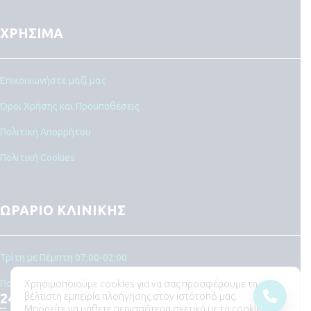
ΧΡΗΣΙΜΑ
Επικοινωνήστε μαζί μας
Όροι Χρήσης και Προϋποθέσεις
Πολιτική Απορρήτου
Πολιτική Cookies
ΩΡΑΡΙΟ ΚΛΙΝΙΚΗΣ
Τρίτη με Πέμπτη 07:00-02:00
Παρασκευή, Σάββατο, Κυριακή, Δευτέρα
Χρησιμοποιούμε cookies για να σας προσφέρουμε τη
βέλτιστη εμπειρία πλοήγησης στον ιστότοπό μας.
24ωρη εφημερία
Μπορείτε να μάθετε περισσότερα σχετικά με τα cookies