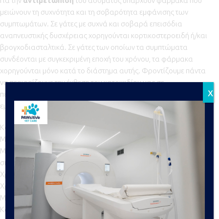
Για την
αντιμετώπιση
του άσθματος υπάρχουν φάρμακα που
μειώνουν τη συχνότητα και τη σοβαρότητα εμφάνισης των
συμπτωμάτων. Σε γάτες με συχνά και σοβαρά επεισόδια
αναπνευστικής δυσχέρειας χορηγούνται κορτικοστεροειδή ή/και
βρογχοδιασταλτικά. Σε γάτες των οποίων τα συμπτώματα
συνδέονται με συγκεκριμένη εποχή του χρόνου, τα φάρμακα
χορηγούνται μόνο κατά το διάστημα αυτής. Φροντίζουμε πάντα
να περιορίζουμε την έκθεση του κατοικιδίου μας σε
x
περιβαλλοντικούς παράγοντες, που μπορεί να προδιαθέσουν την
εμφάνιση των συμπτωμάτων του άσθματος, όπως:
Καπνός από τσιγάρο
Μη τακτικός καθαρισμός ή/και αλλαγή φίλτρων σε air-condition
Μη αποτελεσματικός έλεγχος της μούχλας και της σκόνης του
σπιτιού
Χρήση αρωμάτων, λακ μαλλιών, αρωματικών χώρου
Χρήση μη υποαλλεργικών καθαριστικών σπιτιού
Μη τακτικός καθαρισμός του χώρου υγιεινής της γάτας.
Κακός αερισμός του χώρου υγιεινής της γάτας.