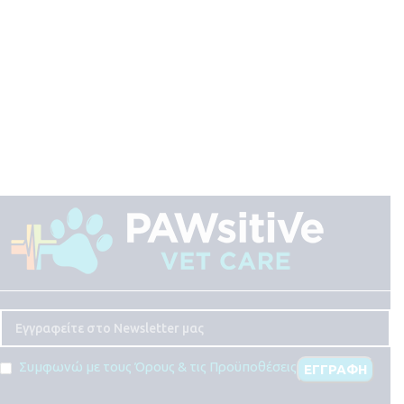
Συμφωνώ με τους Όρους & τις Προϋποθέσεις