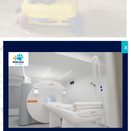
x
Απαραίτητα έγγραφα
Για να ταξιδέψει το κατοικίδιο πρέπει να διαθέτει:
έγκυρο μικροτσίπ (καταχωρημένο),
διαβατήριο και
ισχύον αντιλυσσικό εμβολιασμό.
Επίσης, θα πρέπει να είναι καθαρό, άοσμο και να μην κυοφορεί.
Την ημέρα της πτήσης
Συστήνεται να φτάστε στο αεροδρόμιο τουλάχιστον μιάμιση ώρα