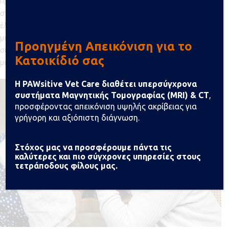
πριν από την αναχώρηση. Το κατοικίδιο πρέπει να παρουσιαστεί
στο check-in μαζί με όλα τα απαραίτητα έγγραφα. Κατά τον
έλεγχο θα συμπληρωθεί και η ειδική φόρμα αποδοχής
μεταφοράς ζώου. Βεβαιωθείτε ότι το κατοικίδιο έχει πρόσβαση
Προηγμένη Απεικόνιση για το
σε νερό και ότι είναι εξοικειωμένο με το κλουβί/τσάντα
Κατοικίδιό σας
μεταφοράς του αρκετές ημέρες πριν από το ταξίδι.
Η PAWsitive Vet Care διαθέτει υπερσύγχρονα
συστήματα Μαγνητικής Τομογραφίας (MRI) & CT
,
προσφέροντας απεικόνιση υψηλής ακρίβειας για
γρήγορη και αξιόπιστη διάγνωση.
Στόχος μας να προσφέρουμε πάντα τις
καλύτερες και πιο σύγχρονες υπηρεσίες στους
τετράποδους φίλους μας.