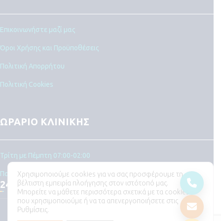
Επικοινωνήστε μαζί μας
Όροι Χρήσης και Προϋποθέσεις
Πολιτική Απορρήτου
Πολιτική Cookies
ΩΡΑΡΙΟ ΚΛΙΝΙΚΗΣ
Τρίτη με Πέμπτη 07:00-02:00
Παρασκευή, Σάββατο, Κυριακή, Δευτέρα
Χρησιμοποιούμε cookies για να σας προσφέρουμε τη
βέλτιστη εμπειρία πλοήγησης στον ιστότοπό μας.
24ωρη εφημερία
Μπορείτε να μάθετε περισσότερα σχετικά με τα cookies
που χρησιμοποιούμε ή να τα απενεργοποιήσετε στις
PAWSITIVE Vet Care Clinic
2026
Powered by
Ρυθμίσεις.