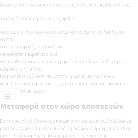
ζώου και του κλουβιού/τσάντα μεταφοράς δε ξεπερνά τα 8 κιλά.
Το κλουβί/τσάντα μεταφοράς πρέπει:
να επιτρέπει στο ζώο να στέκεται, να γυρίζει και να ξαπλώνει
άνετα,
να είναι ασφαλές και να κλείνει,
να διαθέτει επαρκή αερισμό,
να τοποθετείται κάτω από το μπροστινό κάθισμα καθ’ όλη τη
διάρκεια της πτήσης.
Για μεγαλύτερη άνεση, συνιστάται η χρήση υφασμάτινου
κλουβιού/τσάντα μεταφοράς, γιατί προσαρμόζεται ευκολότερα
στον διαθέσιμο χώρο.
Μεταφορά στον χώρο αποσκευών
Εάν το συνολικό βάρος του κατοικιδίου και του κλουβιού/τσάντα
μεταφοράς υπερβαίνει τα 8 κιλά, η μεταφορά πραγματοποιείται
στον ειδικά διαμορφωμένο χώρο του αεροσκάφους.